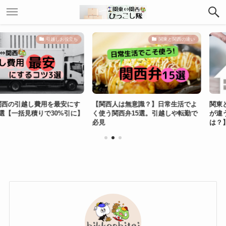
引越しお役立ち
関東と関西の違い
越し費用を最安にす
【関西人は無意識？】日常生活でよ
関東と関西で
見積りで30%引に】
く使う関西弁15選。引越しや転勤で
が違う？【関
必見
は？】